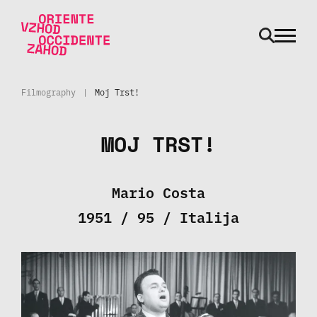
odpri m
Skip to main content
Filmography
|
Moj Trst!
MOJ TRST!
Mario Costa
1951 / 95 / Italija