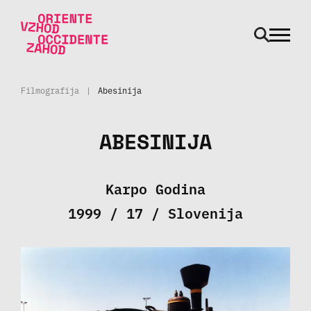
odpri m
Skoči na vsebino
Filmografija
|
Abesinija
ABESINIJA
Karpo Godina
1999 / 17 / Slovenija