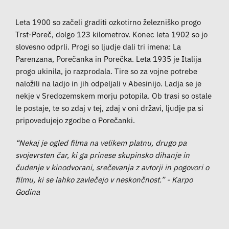
Leta 1900 so začeli graditi ozkotirno železniško progo
Trst-Poreč, dolgo 123 kilometrov. Konec leta 1902 so jo
slovesno odprli. Progi so ljudje dali tri imena: La
Parenzana, Porečanka in Porečka. Leta 1935 je Italija
progo ukinila, jo razprodala. Tire so za vojne potrebe
naložili na ladjo in jih odpeljali v Abesinijo. Ladja se je
nekje v Sredozemskem morju potopila. Ob trasi so ostale
le postaje, te so zdaj v tej, zdaj v oni državi, ljudje pa si
pripovedujejo zgodbe o Porečanki.
“Nekaj je ogled filma na velikem platnu, drugo pa
svojevrsten čar, ki ga prinese skupinsko dihanje in
čudenje v kinodvorani, srečevanja z avtorji in pogovori o
filmu, ki se lahko zavlečejo v neskončnost.” - Karpo
Godina