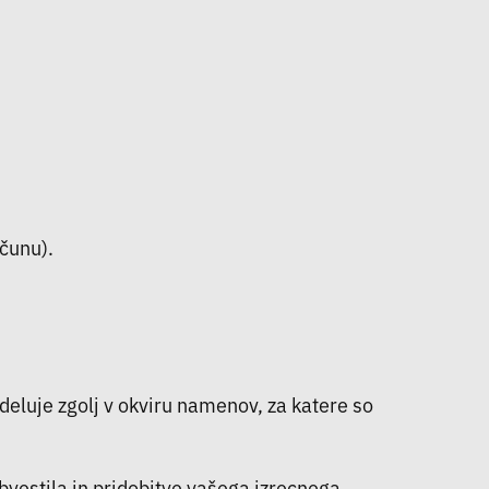
čunu).
bdeluje zgolj v okviru namenov, za katere so
bvestila in pridobitve vašega izrecnega