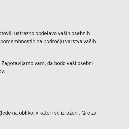
otovili ustrezno obdelavo vaših osebnih
n pomembnostih na področju varstva vaših
e. Zagotavljamo vam, da bodo vaši osebni
ov.
ede na obliko, v kateri so izraženi. Gre za