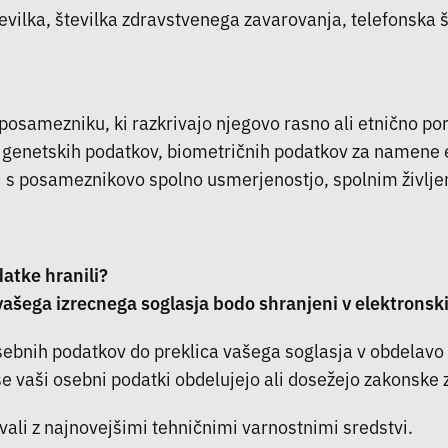
ilka, številka zdravstvenega zavarovanja, telefonska šte
posamezniku, ki razkrivajo njegovo rasno ali etnično pore
va genetskih podatkov, biometričnih podatkov za namene 
zi s posameznikovo spolno usmerjenostjo, spolnim življe
atke hranili?
vašega izrecnega soglasja bodo shranjeni v elektronski 
osebnih podatkov do preklica vašega soglasja v obdelavo 
e vaši osebni podatki obdelujejo ali dosežejo zakonske 
ali z najnovejšimi tehničnimi varnostnimi sredstvi.