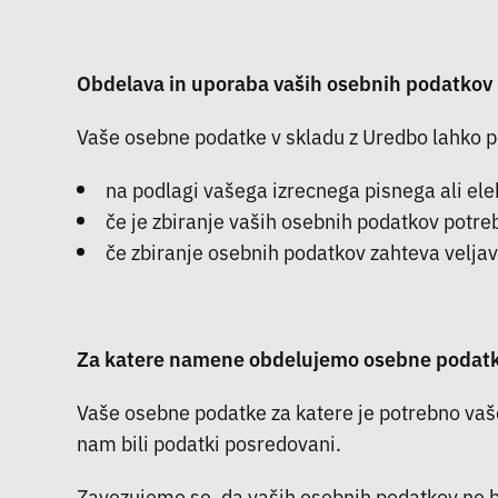
Obdelava in uporaba vaših osebnih podatkov
Vaše osebne podatke v skladu z Uredbo lahko pod
na podlagi vašega izrecnega pisnega ali el
če je zbiranje vaših osebnih podatkov potr
če zbiranje osebnih podatkov zahteva veljav
Za katere namene obdelujemo osebne podat
Vaše osebne podatke za katere je potrebno vaše 
nam bili podatki posredovani.
Zavezujemo se, da vaših osebnih podatkov ne bo