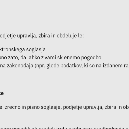
jetje upravlja, zbira in obdeluje le:
ektronskega soglasja
ebno zato, da lahko z vami sklenemo pogodbo
na zakonodaja (npr. glede podatkov, ki so na izdanem ra
ke
izrecno in pisno soglasje, podjetje upravlja, zbira in o
mo posodili ali prodali tretji osebi brez predhodnega o