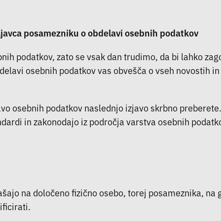
avca posamezniku o obdelavi osebnih podatkov
nih podatkov, zato se vsak dan trudimo, da bi lahko zag
delavi osebnih podatkov vas obvešča o vseh novostih i
lavo osebnih podatkov naslednjo izjavo skrbno preberet
ndardi in zakonodajo iz področja varstva osebnih podatk
ašajo na določeno fizično osebo, torej posameznika, na gl
icirati.