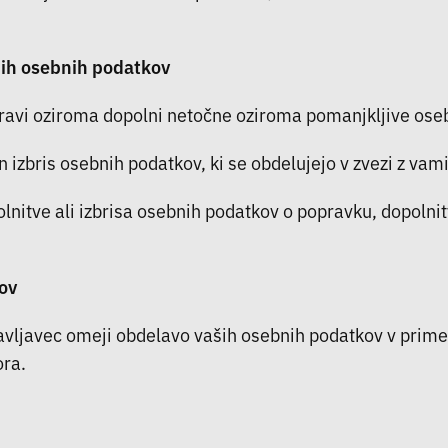
nih osebnih podatkov
pravi oziroma dopolni netočne oziroma pomanjkljive oseb
 izbris osebnih podatkov, ki se obdelujejo v zvezi z vami
itve ali izbrisa osebnih podatkov o popravku, dopolnitvi
ov
avljavec omeji obdelavo vaših osebnih podatkov v primer
ora.