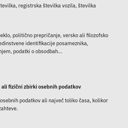
vilka, registrska številka vozila, številka
klo, politično prepričanje, versko ali filozofsko
edinstvene identifikacije posameznika,
njem, podatki o obsodbah...
ali fizični zbirki osebnih podatkov
osebnih podatkov ali največ toliko časa, kolikor
zahteve.