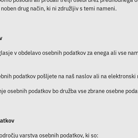
noben drug način, ki ni združljiv s temi nameni.
v
oglasje v obdelavo osebnih podatkov za enega ali vse na
ebnih podatkov pošljete na naš naslov ali na elektronski 
je osebnih podatkov bo družba vse zbrane osebne podatke
datkov
dročju varstva osebnih podatkov, ki so: