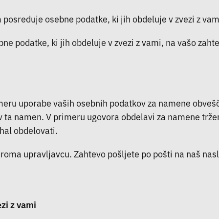
posreduje osebne podatke, ki jih obdeluje v zvezi z vam
bne podatke, ki jih obdeluje v zvezi z vami, na vašo za
primeru uporabe vaših osebnih podatkov za namene obvešč
 ta namen. V primeru ugovora obdelavi za namene tržen
al obdelovati.
iroma upravljavcu. Zahtevo pošljete po pošti na naš nasl
zi z vami