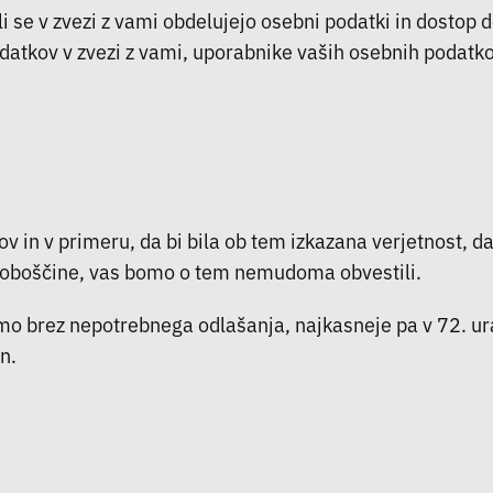
li se v zvezi z vami obdelujejo osebni podatki in dostop 
datkov v zvezi z vami, uporabnike vaših osebnih podat
v in v primeru, da bi bila ob tem izkazana verjetnost, d
 svoboščine, vas bomo o tem nemudoma obvestili.
o brez nepotrebnega odlašanja, najkasneje pa v 72. urah
n.