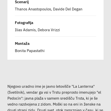
Scenarij
Thanos Anastopoulos, Davide Del Degan
Fotografija
Ilias Adamis, Debora Vrizzi
Montaža
Bonita Papastathi
Njegovo uradno ime je javno letovišče "La Lanterna"
(Svetilnik), vendar ga vsi v Trstu preprosto imenujejo "el
Pedocìn": javna plaža v samem središču Trsta, ki je še
vedno razdvojena z zidom. Moški so na eni in ženske na
drugi strani zidu. Drugi svet, otok zamrznjen v času, ki se