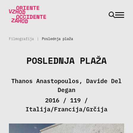
odpri m
Skoči na vsebino
Filmografija
|
Poslednja plaža
POSLEDNJA PLAŽA
Thanos Anastopoulos, Davide Del
Degan
2016 / 119 /
Italija/Francija/Grčija