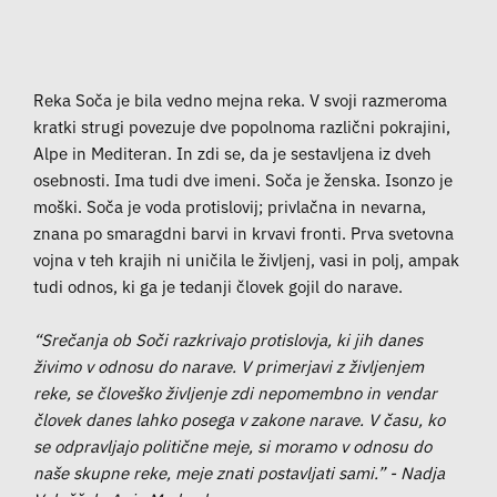
Reka Soča je bila vedno mejna reka. V svoji razmeroma
kratki strugi povezuje dve popolnoma različni pokrajini,
Alpe in Mediteran. In zdi se, da je sestavljena iz dveh
osebnosti. Ima tudi dve imeni. Soča je ženska. Isonzo je
moški. Soča je voda protislovij; privlačna in nevarna,
znana po smaragdni barvi in krvavi fronti. Prva svetovna
vojna v teh krajih ni uničila le življenj, vasi in polj, ampak
tudi odnos, ki ga je tedanji človek gojil do narave.
“Srečanja ob Soči razkrivajo protislovja, ki jih danes
živimo v odnosu do narave. V primerjavi z življenjem
reke, se človeško življenje zdi nepomembno in vendar
človek danes lahko posega v zakone narave. V času, ko
se odpravljajo politične meje, si moramo v odnosu do
naše skupne reke, meje znati postavljati sami.” - Nadja