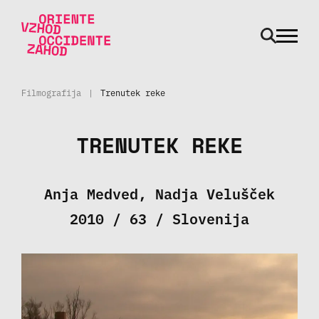
odpri m
Skoči na vsebino
Filmografija
|
Trenutek reke
TRENUTEK REKE
Anja Medved, Nadja Velušček
2010 / 63 / Slovenija