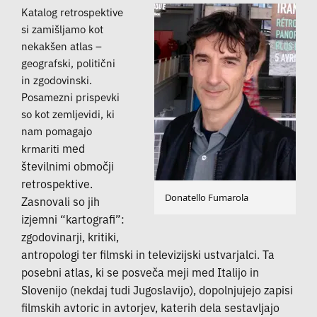
Katalog retrospektive
si zamišljamo kot
nekakšen atlas –
geografski, politični
in zgodovinski.
Posamezni prispevki
so kot zemljevidi, ki
nam pomagajo
med
krmariti
številnimi območji
retrospektive.
Donatello Fumarola
Zasnovali so jih
izjemni “kartografi”:
zgodovinarji, kritiki,
antropologi ter filmski in televizijski ustvarjalci. Ta
posebni atlas, ki se posveča meji med Italijo in
Slovenijo (nekdaj tudi Jugoslavijo), dopolnjujejo zapisi
filmskih avtoric in avtorjev, katerih dela sestavljajo