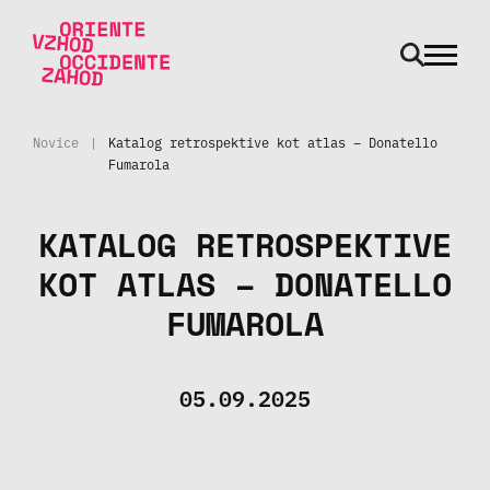
odpri m
Skoči na vsebino
Novice
|
Katalog retrospektive kot atlas – Donatello
Fumarola
KATALOG RETROSPEKTIVE
KOT ATLAS – DONATELLO
FUMAROLA
05.09.2025