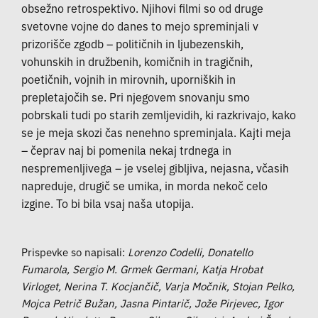
obsežno retrospektivo. Njihovi filmi so od druge
svetovne vojne do danes to mejo spreminjali v
prizorišče zgodb – političnih in ljubezenskih,
vohunskih in družbenih, komičnih in tragičnih,
poetičnih, vojnih in mirovnih, uporniških in
prepletajočih se. Pri njegovem snovanju smo
pobrskali tudi po starih zemljevidih, ki razkrivajo, kako
se je meja skozi čas nenehno spreminjala. Kajti meja
– čeprav naj bi pomenila nekaj trdnega in
nespremenljivega – je vselej
gibljiva, nejasna, včasih
napreduje, drugič se umika, in morda nekoč celo
izgine. To bi bila vsaj naša utopija.
Prispevke so napisali:
Lorenzo Codelli, Donatello
Fumarola, Sergio M. Grmek Germani, Katja Hrobat
Virloget, Nerina T. Kocjančič, Varja Močnik, Stojan Pelko,
Mojca Petrič Bužan, Jasna Pintarič, Jože Pirjevec, Igor