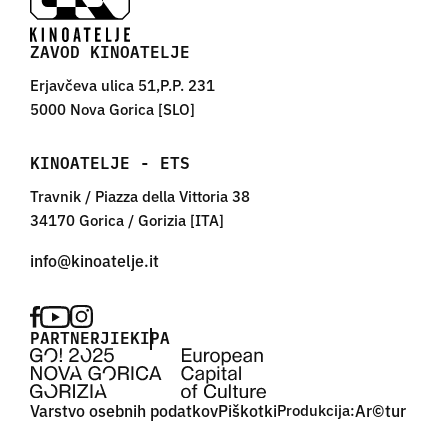
ZAVOD KINOATELJE
Erjavčeva ulica 51,P.P. 231
5000 Nova Gorica [SLO]
KINOATELJE - ETS
Travnik / Piazza della Vittoria 38
34170 Gorica / Gorizia [ITA]
PARTNERJI
EKIPA
Varstvo osebnih podatkov
Piškotki
Produkcija:
Ar©tur