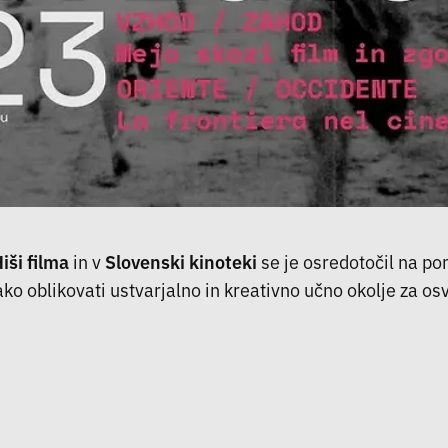
iši filma
in v
Slovenski kinoteki
se je osredotočil na p
ko oblikovati ustvarjalno in kreativno učno okolje za os