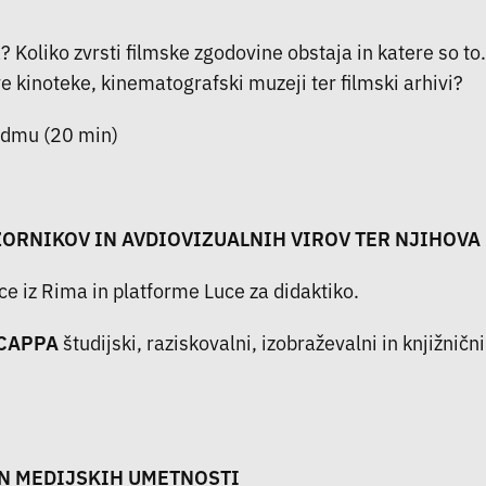
a? Koliko zvrsti filmske zgodovine obstaja in katere so t
ve kinoteke, kinematografski muzeji ter filmski arhivi?
Vidmu (20 min)
ZORNIKOV IN AVDIOVIZUALNIH VIROV TER NJIHOVA
ce iz Rima in platforme Luce za didaktiko.
SCAPPA
študijski, raziskovalni, izobraževalni in knjižnič
IN MEDIJSKIH UMETNOSTI