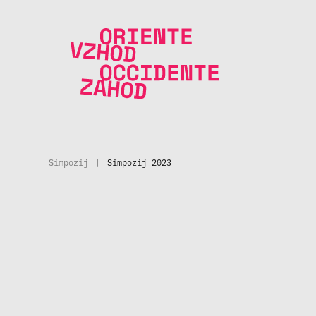
Skoči na vsebino
Simpozij
|
Simpozij 2023