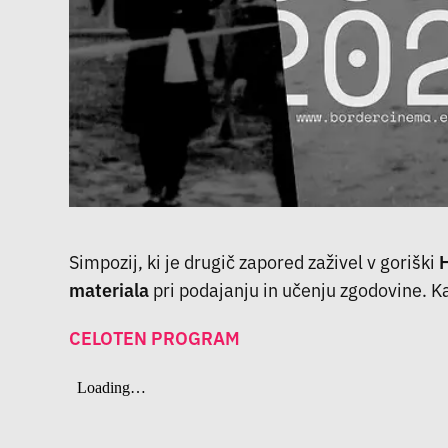
Simpozij, ki je drugič zapored zaživel v goriški
H
materiala
pri podajanju in učenju zgodovine. Ka
CELOTEN PROGRAM