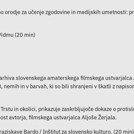
tično orodje za učenje zgodovine in medijskih umetnosti: 
 Vidmu (20 min)
la arhiva slovenskega amaterskega filmskega ustvarjalca
, nemih in v barvah, ki so bili shranjeni v škatli z napis
rstu in okolici, prikazuje zaskrbljujoče dokaze o protis
st avtorja, filmskega ustvarjalca Aljoše Žerjala.
 raziskave Bardo / Inštitut za slovensko kulturo. (20 min)