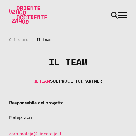
odpri m
Vai al contenuto
Chi siamo
|
Il team
IL TEAM
IL TEAM
SUL PROGETTO
I PARTNER
Responsabile del progetto
Mateja Zorn