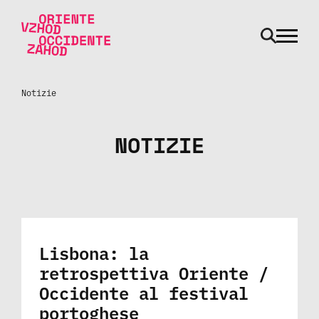
odpri m
Vai al contenuto
Notizie
NOTIZIE
Lisbona: la
retrospettiva Oriente /
Occidente al festival
portoghese