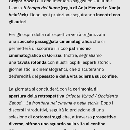
Gregor Božič)
e il documentario saggistico sul fiume
Isonzo
Il tempo del fiume
(regia di Anja Medved e Nadja
Velušček)
. Dopo ogni proiezione seguiranno
incontri con
gli autori
.
Per gli ospiti della retrospettiva verrà organizzata
una
speciale passeggiata cinematografica
che ci
permetterà di scoprire il ricco
patrimonio
cinematografico di Gorizia
. Inoltre, segnaliamo
una
tavola rotonda
con illustri ospiti, esperti storici,
giornalistici e cinematografici, che discuteranno
dell’eredità del
passato e della vita odierna sul confine
.
La giornata si concluderà con la
cerimonia di
apertura
della retrospettiva
Oriente Vzhod / Occidente
Zahod – La frontiera nel cinema e nella storia
. Dopo i
discorsi introduttivi, seguirà la proiezione di una
selezione di
cortometraggi
che, attraverso
prospettive
diverse, offrono uno sguardo sulla vita al confine
.