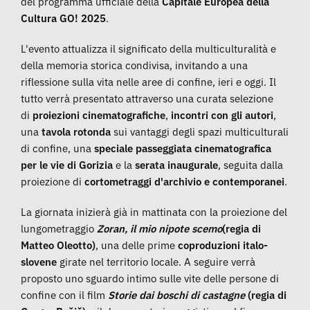
del programma ufficiale della
Capitale Europea della
Cultura GO! 2025
.
L'evento attualizza il significato della multiculturalità e
della memoria storica condivisa, invitando a una
riflessione sulla vita nelle aree di confine, ieri e oggi. Il
tutto verrà presentato attraverso una curata selezione
di
proiezioni cinematografiche
,
incontri con gli autori
,
una
tavola rotonda
sui vantaggi degli spazi multiculturali
di confine, una
speciale passeggiata cinematografica
per le vie di Gorizia
e la
serata inaugurale
, seguita dalla
proiezione di
cortometraggi d'archivio e contemporanei
.
La giornata inizierà già in mattinata con la proiezione del
lungometraggio
Zoran, il mio nipote scemo
(regia di
Matteo Oleotto)
, una delle prime
coproduzioni italo-
slovene
girate nel territorio locale. A seguire verrà
proposto uno sguardo intimo sulle vite delle persone di
confine con il film
Storie dai boschi di castagne
(regia di