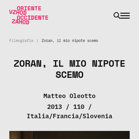
odpri m
Vai al contenuto
Filmografia
|
Zoran, il mio nipote scemo
ZORAN, IL MIO NIPOTE
SCEMO
Matteo Oleotto
2013 / 110 /
Italia/Francia/Slovenia