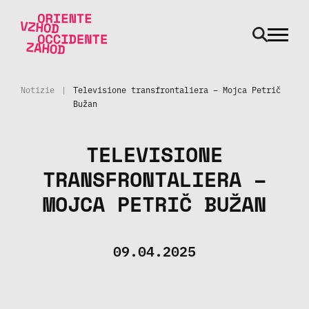
odpri m
Vai al contenuto
Notizie
|
Televisione transfrontaliera – Mojca Petrič
Bužan
TELEVISIONE
TRANSFRONTALIERA –
MOJCA PETRIČ BUŽAN
09.04.2025