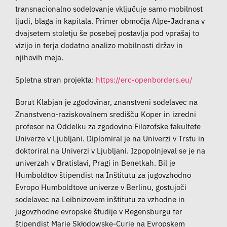
transnacionalno sodelovanje vključuje samo mobilnost
ljudi, blaga in kapitala. Primer območja Alpe-Jadrana v
dvajsetem stoletju še posebej postavlja pod vprašaj to
vizijo in terja dodatno analizo mobilnosti držav in
njihovih meja.
Spletna stran projekta:
https://erc-openborders.eu/
Borut Klabjan je zgodovinar, znanstveni sodelavec na
Znanstveno-raziskovalnem središču Koper in izredni
profesor na Oddelku za zgodovino Filozofske fakultete
Univerze v Ljubljani. Diplomiral je na Univerzi v Trstu in
doktoriral na Univerzi v Ljubljani. Izpopolnjeval se je na
univerzah v Bratislavi, Pragi in Benetkah. Bil je
Humboldtov štipendist na Inštitutu za jugovzhodno
Evropo Humboldtove univerze v Berlinu, gostujoči
sodelavec na Leibnizovem inštitutu za vzhodne in
jugovzhodne evropske študije v Regensburgu ter
štipendist Marie Skłodowske-Curie na Evropskem