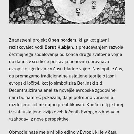
Znanstveni projekt
Open borders
, ki ga kot glavni
raziskovalec vodi
Borut Klabjan
, s preučevanjem razvoja
čezmejnega sodelovanja od konca druge svetovne vojne
do danes v središče postavlja ponovno obravnavo
evropske zgodovine v času hladne vojne. Nastopil je čas,
da premagamo tradicionalne ustaljene teorije o jasni
evropski ločitvi, kot jo simbolizira Berlinski zid.
Decentralizirana analiza novejše evropske zgodovine
nam bo namreč pokazala, da je potrebno vprašanje
razdeljene celine nujno preoblikovati. Končni cilj je torej
izzvati ustaljeno vizijo dveh ločenih Evrop, »vzhoda« in
»zahoda«, z nove perspektive.
Območje naše meje ni bilo edino v Evropi, ki je v času