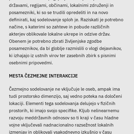
državami, regijami, občinami, lokalnimi združenji in
posamezniki, ki so se trudili opredeliti in na novo
definirati, kaj sodelovanje sploh je. Raziskati je potrebno
načine, s katerimi so zahteve in pobude razlličnih
akterjev oblikovale lokalne ukrepe in odzive držav.
Obenem je potrebno zbrati življenjske zgodbe
posameznikov, da bi globlje razmislili o vlogi dejavnikov,
ki izhajajo iz ustnih virov ter zasebnih zbirk s pisnimi
osebnimi pripovedmi.
MESTA ČEZMEJNE INTERAKCIJE
Čezmejno sodelovanje ne vključuje le oseb, ampak ima
tudi prostorsko dimenzijo, saj vedno poteka na določeni
lokaciji. Elementi tega sodelovanja delujejo v fizičnih
prostorih, ki imajo svojo specifike. Kljub nelinearnemu
razvoju meddržavnih odnosov so ti kraji v času hladne
vojne vključevali nadnacionalno razsežnost lokalnih
izmenjav in oblikovali vsakodnevno izkušnjo v času