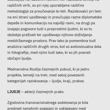
različnih virih, so pri njej uporabljene različne
metodologije za preučevanje le-teh. Raziskovalci pri tem
na eni strani upoštevajo in preučujejo razne diplomatske
depeše in komunikacijo na najvišji ravni, na drugi pa
izvajajo pogovore tudi s preprostimi ljudmi, ki so to
obdobje preživeli ter upoštevajo njihovo doživljanje
meddržavnega prostora. Prav tako je pomembna tudi
analizira različnih drugih virov, kot so avdiovizualna dela
in fotografije, med njimi tudi take, ki so jih posneli
običajni ljudje.
Mednarodna študija čezmejnih pobud, ki je jedro
projekta, temelji na treh, med seboj povezanih
kategorijah raziskovanja – ljudje, kraji, prakse.
LJUDJE
– akterji čezmejnih praks
Zgodovina transnacionalnega sodelovanja je bila
predmet nenehnih pogajanj in usklajevanj med