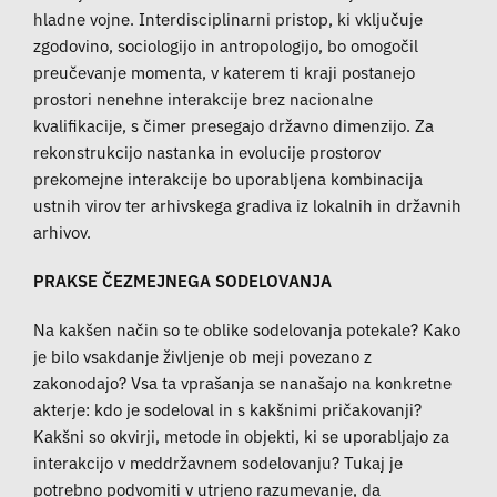
hladne vojne. Interdisciplinarni pristop, ki vključuje
zgodovino, sociologijo in antropologijo, bo omogočil
preučevanje momenta, v katerem ti kraji postanejo
prostori nenehne interakcije brez nacionalne
kvalifikacije, s čimer presegajo državno dimenzijo. Za
rekonstrukcijo nastanka in evolucije prostorov
prekomejne interakcije bo uporabljena kombinacija
ustnih virov ter arhivskega gradiva iz lokalnih in državnih
arhivov.
PRAKSE ČEZMEJNEGA SODELOVANJA
Na kakšen način so te oblike sodelovanja potekale? Kako
je bilo vsakdanje življenje ob meji povezano z
zakonodajo? Vsa ta vprašanja se nanašajo na konkretne
akterje: kdo je sodeloval in s kakšnimi pričakovanji?
Kakšni so okvirji, metode in objekti, ki se uporabljajo za
interakcijo v meddržavnem sodelovanju? Tukaj je
potrebno podvomiti v utrjeno razumevanje, da