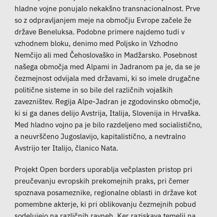
hladne vojne ponujalo nekakšno transnacionalnost. Prve
so z odpravljanjem meje na območju Evrope začele že
države Beneluksa. Podobne primere najdemo tudi v
vzhodnem bloku, denimo med Poljsko in Vzhodno
Nemčijo ali med Čehoslovaško in Madžarsko. Posebnost
našega območja med Alpami in Jadranom pa je, da se je
čezmejnost odvijala med državami, ki so imele drugačne
politične sisteme in so bile del različnih vojaških
zavezništev. Regija Alpe-Jadran je zgodovinsko območje,
ki si ga danes delijo Avstrija, Italija, Slovenija in Hrvaška.
Med hladno vojno pa je bilo razdeljeno med socialistično,
a neuvrščeno Jugoslavijo, kapitalistično, a nevtralno
Avstrijo ter Italijo, članico Nata.
Projekt Open borders uporablja večplasten pristop pri
preučevanju evropskih prekomejnih praks, pri čemer
spoznava posameznike, regionalne oblasti in države kot
pomembne akterje, ki pri oblikovanju čezmejnih pobud
sodelujejo na različnih ravneh. Ker raziskava temelji na