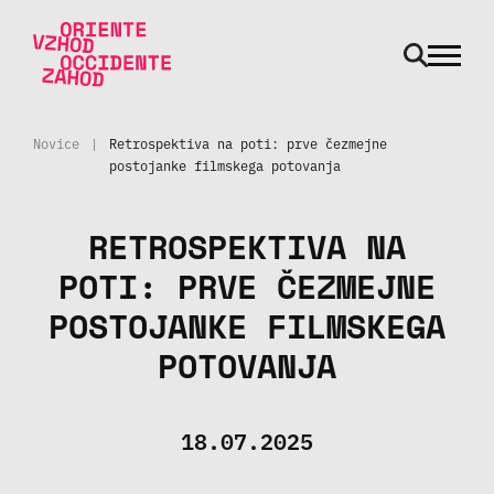
odpri m
Skoči na vsebino
Novice
|
Retrospektiva na poti: prve čezmejne
postojanke filmskega potovanja
RETROSPEKTIVA NA
POTI: PRVE ČEZMEJNE
POSTOJANKE FILMSKEGA
POTOVANJA
18.07.2025