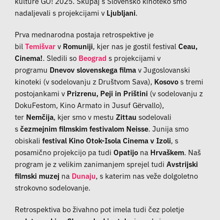
kulture GO! 2025. Skupaj s Slovensko kinoteko smo
nadaljevali s projekcijami v
Ljubljani
.
Prva mednarodna postaja retrospektive je
bil
Temišvar
v
Romuniji
, kjer nas je gostil festival
Ceau,
Cinema!
. Sledili so
Beograd
s projekcijami v
programu
Dnevov slovenskega filma
v Jugoslovanski
kinoteki (v sodelovanju z Društvom Sava),
Kosovo
s tremi
postojankami v
Prizrenu, Peji in Prištini
(v sodelovanju z
DokuFestom, Kino Armato in Jusuf Gërvallo),
ter
Nemčija
, kjer smo v mestu
Zittau
sodelovali
s
čezmejnim filmskim festivalom Neisse
. Junija smo
obiskali
festival Kino Otok-Isola Cinema v Izoli
, s
posamično projekcijo pa tudi
Opatijo
na
Hrvaškem
. Naš
program je z velikim zanimanjem sprejel tudi
Avstrijski
filmski muzej
na
Dunaju
, s katerim nas veže dolgoletno
strokovno sodelovanje.
Retrospektiva bo živahno pot imela tudi čez poletje