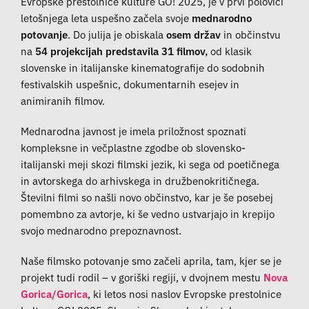
Evropske prestolnice kulture GO! 2025, je v prvi polovici
letošnjega leta uspešno začela svoje
mednarodno
potovanje
. Do julija je obiskala
osem držav
in občinstvu
na
54 projekcijah predstavila 31 filmov,
od klasik
slovenske in italijanske kinematografije do sodobnih
festivalskih uspešnic, dokumentarnih esejev in
animiranih filmov.
Mednarodna javnost je imela priložnost spoznati
kompleksne in večplastne zgodbe ob slovensko-
italijanski meji skozi filmski jezik, ki sega od poetičnega
in avtorskega do arhivskega in družbenokritičnega.
Številni filmi so našli novo občinstvo, kar je še posebej
pomembno za avtorje, ki še vedno ustvarjajo in krepijo
svojo mednarodno prepoznavnost.
Naše filmsko potovanje smo začeli aprila, tam, kjer se je
projekt tudi rodil – v goriški regiji, v dvojnem mestu
Nova
Gorica/Gorica
, ki letos nosi naslov Evropske prestolnice