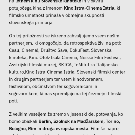
na
letnem kinu Slovenske kinoteke
in v okviru
potujočega kina z imenom
Kino Istra-Cinema Istria,
ki
filmsko umetnost prinaša v obmejne skupnosti
slovenskega primorja.
Ob tej priložnosti se iskreno zahvaljujemo vsem našim
partnerjem, ki omogočajo, da retrospektiva živi na poti:
Ceau, Cinema!, Društvo Sava, DokuFest, Slovenska
kinoteka, Kino Otok-Isola Cinema, Neisse Film Festival,
Avstrijski filmski muzej, SKICA, Inštitut za Italijansko
kulturo,Kino Istra-Cinema Istria, Slovenski filmski center
in drugim partnerjem ter vsem kinodvoranam,
festivalom, občinstvom ter sogovornicam in
sogovornikom, ki nas spremljajo na tej čezmejni filmski
poti.
Z velikim veseljem že zremo v jesenski del potovanja, ko
bomo obiskali
Berlin, Szolnok na Madžarskem, Torino,
Bologno, Rim in druga evropska mesta
. Film še naprej