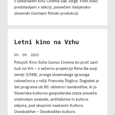
v lizbonskem kinu Cinema São Jorge. Filmi boso
predstavljeni v sekciji, posvečeni italijansko-
slovenski čezmejni filmski produkciji.
Letni kino na Vrhu
05. 09. 2025
Potujoči Kino Soča-Isonzo Cinema bo prvič zavil
tudi na Vrh – z večerno projekcijo filma Na svoji
zemlji (1948), prvega slovenskega igranega
celovečerca v režiji Franceta Štiglica. Dogodek je
del programa ob 80. obletnici osvoboditve, ki jo
Slovenska kulturno-gospodarska zveza posveča
vrednotam svobode, antifašizma in kulture
odpora, pod skupnim naslovom Kultura
Osvoboditve – Osvoboditev kulture.