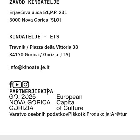
ZAVOD KINOATELJE
Erjavčeva ulica 51,P.P. 231
5000 Nova Gorica [SLO]
KINOATELJE - ETS
Travnik / Piazza della Vittoria 38
34170 Gorica / Gorizia [ITA]
PARTNERJI
EKIPA
Varstvo osebnih podatkov
Piškotki
Produkcija:
Ar©tur