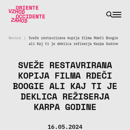
odpri m
Skoči na vsebino
Novice
|
Sveže restavrirana kopija filma Rdeči Boogie
ali Kaj ti je deklica režiserja Karpa Godine
SVEŽE RESTAVRIRANA
KOPIJA FILMA RDEČI
BOOGIE ALI KAJ TI JE
DEKLICA REŽISERJA
KARPA GODINE
16.05.2024