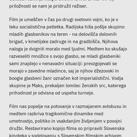
priložnosti se nam je pridružil režiser.
Film je umeščen v čas po drugi svetovni vojni, ko je v
teku socialistična petletka. Radijska hiša pošlje skupino
mladih glasbenikov na teren - na delovišča delovnih
brigad, v kmetijske zadruge in na gradbišča. Njihova
naloga je dvigniti moralo med ljudmi. Medtem ko skušajo
razveseliti množice s svojo glasbo, se mladi glasbeniki
sami znajdejo v nenavadni situaciji: prevzgojevati se
morajo v zavedne mladince, saj je njihov džezovski in
boogie glasbeni žanr označen kot imperialistični. Vodja
skupine je Maks, prekaljen lomilec ženskih src, katerega
prihodnost je odvisna od uspeha turneje.
Film nas popelje na potovanje v razmajanem avtobusu in
medtem razkriva tragikomične dinamike med
umetnostjo, politiko in vsakdanjim življenjem v povojni
družbi. Restavrirano kopijo filma so pripravili Slovenska
kinoteka v sodelovanju s Slovenskim filmskim arhivom