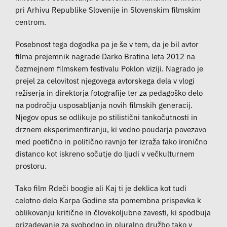
pri Arhivu Republike Slovenije in Slovenskim filmskim
centrom.
Posebnost tega dogodka pa je še v tem, da je bil avtor
filma prejemnik nagrade Darko Bratina leta 2012 na
čezmejnem filmskem festivalu Poklon viziji. Nagrado je
prejel za celovitost njegovega avtorskega dela v vlogi
režiserja in direktorja fotografije ter za pedagoško delo
na področju usposabljanja novih filmskih generacij.
Njegov opus se odlikuje po stilistični tankočutnosti in
drznem eksperimentiranju, ki vedno poudarja povezavo
med poetično in politično ravnjo ter izraža tako ironično
distanco kot iskreno sočutje do ljudi v večkulturnem
prostoru.
Tako film Rdeči boogie ali Kaj ti je deklica kot tudi
celotno delo Karpa Godine sta pomembna prispevka k
oblikovanju kritične in človekoljubne zavesti, ki spodbuja
prizadevanje za svobodno in pluralno družbo tako v