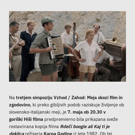
Na
tretjem simpoziju Vzhod / Zahod: Meja skozi film in
zgodovino
, ki preko gibljivih podob raziskuje življenje ob
slovensko-italijanski meji, je
7. maja ob 20.30 v
goriški Hiši filma
predpremierno bila prikazana sveže
restavrirana kopija filma
Rdeči boogie ali Kaj ti je
deklica
režiserja
Karpa Godine
iz leta 1982. Ob tej