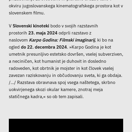
okviru jugoslovanskega kinematografskega prostora kot v
slovenskem filmu.
V
Slovenski kinoteki
bodo v svojih razstavnih
prostorih
23. maja 2024
odprli razstavo z
naslovom
Karpo Godina: Filmski imaginarij
, ki bo na
ogled
do 22. decembra 2024
. »Karpo Godina je kot
umetnik presunljivo estetsko dovršen, vselej subverziven,
a neciničen, kot humanist je duhovit in dosledno
radoveden, kot obrtnik je mojster in kot človek vselej
zavezan raziskovanju in občudovanju sveta, ki ga obdaja.
/.../ Razstava obravnava spoj vsega naštetega, skrbno
uokvirjenega skozi okular kamere, znotraj meja
statičnega kadra,« so ob tem zapisali.