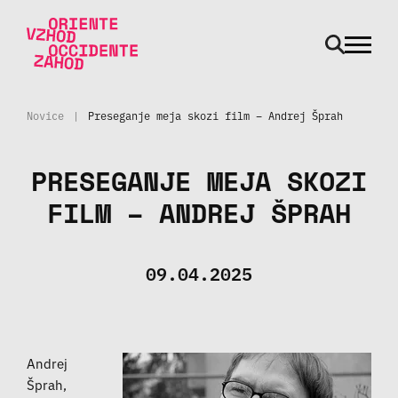
odpri m
Skoči na vsebino
Novice
|
Preseganje meja skozi film – Andrej Šprah
PRESEGANJE MEJA SKOZI
FILM – ANDREJ ŠPRAH
09.04.2025
Andrej
Šprah,