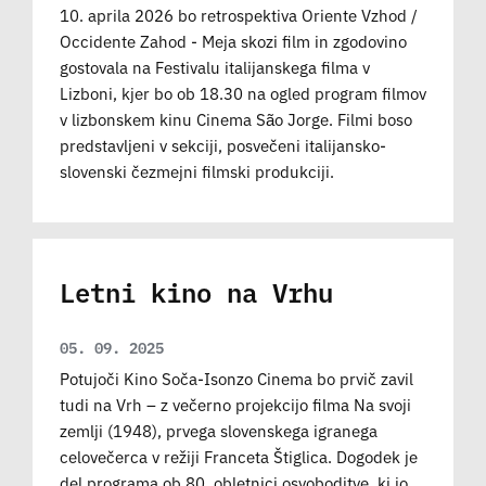
10. aprila 2026 bo retrospektiva Oriente Vzhod /
Occidente Zahod - Meja skozi film in zgodovino
gostovala na Festivalu italijanskega filma v
Lizboni, kjer bo ob 18.30 na ogled program filmov
v lizbonskem kinu Cinema São Jorge. Filmi boso
predstavljeni v sekciji, posvečeni italijansko-
slovenski čezmejni filmski produkciji.
Letni kino na Vrhu
05. 09. 2025
Potujoči Kino Soča-Isonzo Cinema bo prvič zavil
tudi na Vrh – z večerno projekcijo filma Na svoji
zemlji (1948), prvega slovenskega igranega
celovečerca v režiji Franceta Štiglica. Dogodek je
del programa ob 80. obletnici osvoboditve, ki jo