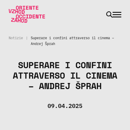
odpri m
Vai al contenuto
Notizie
|
Superare i confini attraverso il cinema –
Andrej Šprah
SUPERARE I CONFINI
ATTRAVERSO IL CINEMA
– ANDREJ ŠPRAH
09.04.2025