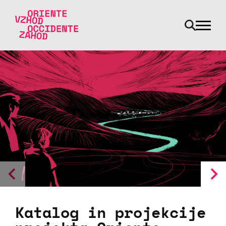
odpri m
Skoči na vsebino
Katalog in projekcije