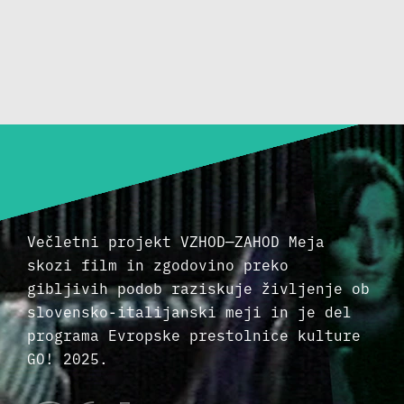
Večletni projekt VZHOD—ZAHOD Meja
skozi film in zgodovino preko
gibljivih podob raziskuje življenje ob
slovensko-italijanski meji in je del
programa Evropske prestolnice kulture
GO! 2025.