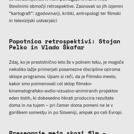
številnimi območji retrospektive. Zasnovali so jih izjemni
“kartografi”: zgodovinarji, kritiki, antropologi ter filmski
in televizijski ustvarjalci
Popotnica retrospektivi: Stojan
Pelko in Vlado Škafar
Zdaj, ko je prestolnično leto že v polnem teku, je mogoče
nekoliko lažje primerjati posamezne discipline oziroma
sklope programov. Upam si reči, da je Filmsko mesto,
kakor smo poimenovali cel sklop filmsko-
kinematografsko-avdio-vizualno-animiranih projektov
eden tistih, ki dobesedno hkrati producira rezultate
doma in na tujem – pri čemer doma pomeni ne le v
goriškem somestju in po Sloveniji, ampak po celi Evropi.
Preseganje meja skozi film –