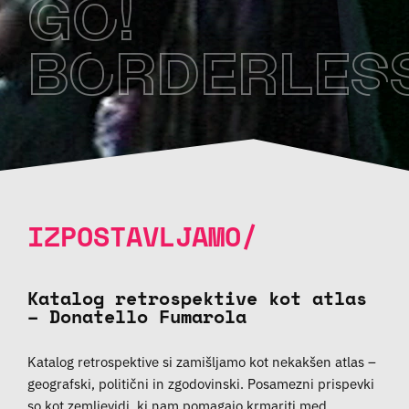
GO!
BORDERLES
IZPOSTAVLJAMO/
Katalog retrospektive kot atlas
– Donatello Fumarola
Katalog retrospektive si zamišljamo kot nekakšen atlas –
geografski, politični in zgodovinski. Posamezni prispevki
so kot zemljevidi, ki nam pomagajo krmariti med