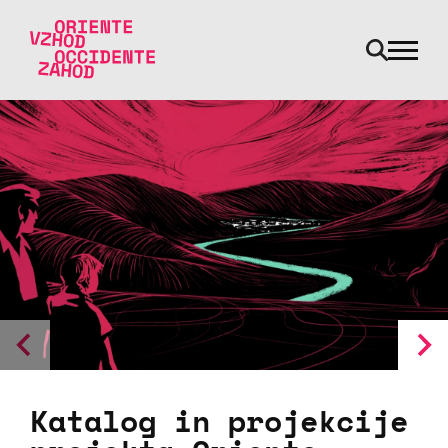
odpri m
Skoči na vsebino
Katalog in projekcije