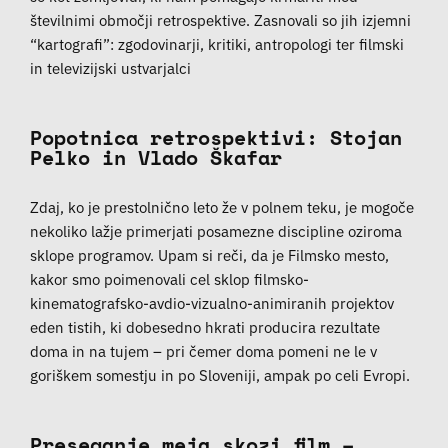
številnimi območji retrospektive. Zasnovali so jih izjemni
“kartografi”: zgodovinarji, kritiki, antropologi ter filmski
in televizijski ustvarjalci
Popotnica retrospektivi: Stojan
Pelko in Vlado Škafar
Zdaj, ko je prestolnično leto že v polnem teku, je mogoče
nekoliko lažje primerjati posamezne discipline oziroma
sklope programov. Upam si reči, da je Filmsko mesto,
kakor smo poimenovali cel sklop filmsko-
kinematografsko-avdio-vizualno-animiranih projektov
eden tistih, ki dobesedno hkrati producira rezultate
doma in na tujem – pri čemer doma pomeni ne le v
goriškem somestju in po Sloveniji, ampak po celi Evropi.
Preseganje meja skozi film –