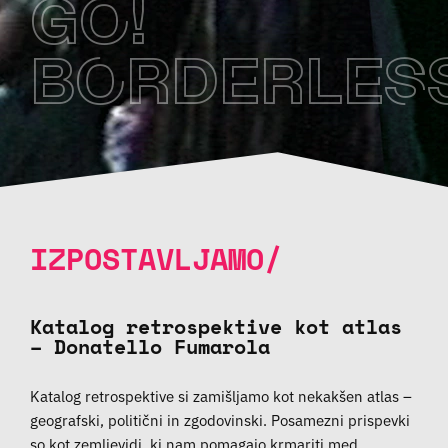
GO!
BORDERLES
IZPOSTAVLJAMO/
Katalog retrospektive kot atlas
– Donatello Fumarola
Katalog retrospektive si zamišljamo kot nekakšen atlas –
geografski, politični in zgodovinski. Posamezni prispevki
so kot zemljevidi, ki nam pomagajo krmariti med