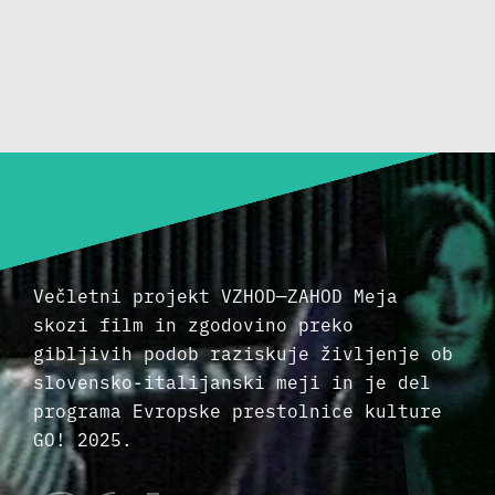
Večletni projekt VZHOD—ZAHOD Meja
skozi film in zgodovino preko
gibljivih podob raziskuje življenje ob
slovensko-italijanski meji in je del
programa Evropske prestolnice kulture
GO! 2025.